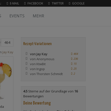
:
E-MAIL
FACEBOOK
TWITTER
GOOGLE
S
EVENTS
MEHR
464
Rezept-Variationen
on
Jay Kay
von Jay Kay
464
von Anonymous
236
von KtwBit
15
von Ingop
25
von Thorsten Schmidt
2
4.5
Sterne auf der Grundlage von
16
Bewertungen
Deine Bewertung
ada