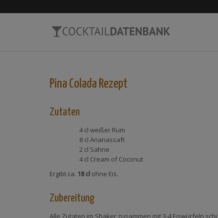
Pina Colada
Rezept
Zutaten
4 cl
weißer Rum
8 cl
Ananassaft
2 cl
Sahne
4 cl
Cream of Coconut
Ergibt ca.
18 cl
ohne Eis.
Zubereitung
Alle Zutaten im Shaker zusammen mit 3-4 Eiswürfeln schüt