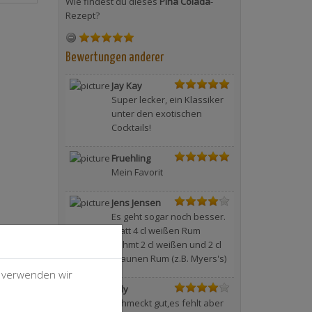
Wie findest du dieses
Pina Colada
-
Rezept?
Bewertungen anderer
Jay Kay
Super lecker, ein Klassiker
unter den exotischen
Cocktails!
Fruehling
Mein Favorit
Jens Jensen
Es geht sogar noch besser.
Statt 4 cl weißen Rum
nehmt 2 cl weißen und 2 cl
braunen Rum (z.B. Myers's)
, verwenden wir
billy
Schmeckt gut,es fehlt aber