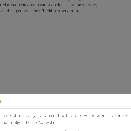
s Dekoration ein Ananasstück an den Glasrand stecken,
as befestigen. Mit einem Trinkhalm servieren.
n
 Sie optimal zu gestalten und fortlaufend verbessern zu können
ie nachfolgend eine Auswahl:
eitet? Lade ein Foto hoch und zeige uns deinen Cocktail!
Foto hochladen