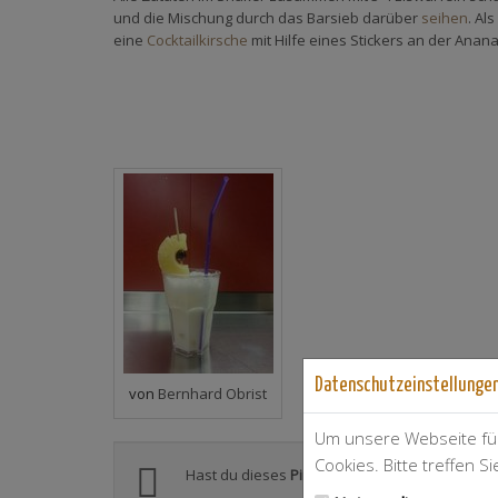
und die Mischung durch das Barsieb darüber
seihen
. Al
eine
Cocktailkirsche
mit Hilfe eines Stickers an der Anan
Datenschutzeinstellunge
von
Bernhard Obrist
Um unsere Webseite für
Cookies. Bitte treffen S
Hast du dieses
Pina Colada
-Rezept auch zuber