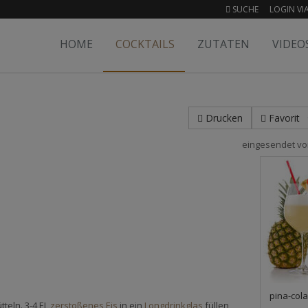
SUCHE
LOGIN VIA
HOME
COCKTAILS
ZUTATEN
VIDEO
Drucken
Favorit
eingesendet v
pina-col
teln. 3-4 EL
zerstoßenes Eis
in ein
Longdrinkglas
füllen