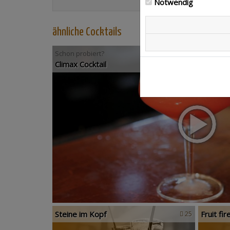
Notwendig
ähnliche Cocktails
Schon probiert?
Climax Cocktail
Steine im Kopf
Fruit fir
25