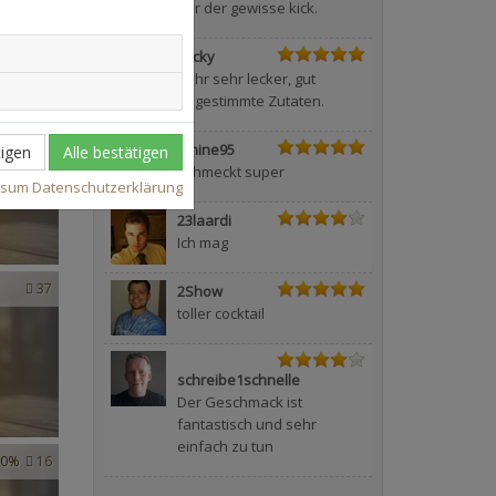
nur der gewisse kick.
Micky
Sehr sehr lecker, gut
abgestimmte Zutaten.
4
Janine95
igen
Alle bestätigen
Schmeckt super
ssum
Datenschutzerklärung
23laardi
Ich mag
37
2Show
toller cocktail
schreibe1schnelle
Der Geschmack ist
fantastisch und sehr
einfach zu tun
0%
16